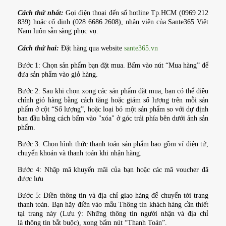
Cách thứ nhất:
Gọi điện thoại đến số hotline Tp.HCM (0969 212
839) hoặc cố định (028 6686 2608), nhân viên của Sante365 Việt
Nam luôn sẵn sàng phục vụ.
Cách thứ hai:
Đặt hàng qua website
sante365.vn
Bước 1: Chọn sản phẩm bạn đặt mua. Bấm vào nút “Mua hàng” để
đưa sản phẩm vào giỏ hàng.
Bước 2: Sau khi chọn xong các sản phẩm đặt mua, bạn có thể điều
chỉnh giỏ hàng bằng cách tăng hoặc giảm số lượng trên mỗi sản
phẩm ở cột “Số lượng”, hoặc loại bỏ một sản phẩm so với dự định
ban đầu bằng cách bấm vào "xóa" ở góc trái phía bên dưới ảnh sản
phẩm.
Bước 3: Chọn hình thức thanh toán sản phẩm bao gồm ví điện tử,
chuyển khoản và thanh toán khi nhận hàng.
Bước 4: Nhập mã khuyến mãi của bạn hoặc các mã voucher đã
được lưu
Bước 5: Điền thông tin và địa chỉ giao hàng để chuyển tới trang
thanh toán. Bạn hãy điền vào mẫu Thông tin khách hàng cần thiết
tại trang này (Lưu ý: Những thông tin người nhận và địa chỉ
là thông tin bắt buộc), xong bấm nút “Thanh Toán”.