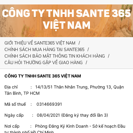
CÔNG TY TNHH SANTE 365
VIỆT NAM
GIỚI THIỆU VỀ SANTE365 VIỆT NAM
CHÍNH SÁCH MUA HÀNG TẠI SANTE365
CHÍNH SÁCH BẢO MẬT THÔNG TIN KHÁCH HÀNG
CÂU HỎI THƯỜNG GẶP VỀ GIAO HÀNG
CÔNG TY TNHH SANTE 365 VIỆT NAM
Địa chỉ : 14/13/51 Thân Nhân Trung, Phường 13, Quận
Tân Bình, TP HCM
Mã số thuế : 0314669391
Ngày cấp : 08/04/2021 (Đăng ký thay đổi lần 3)
Nơi cấp : Phòng Đăng Ký Kinh Doanh - Sở kế hoạch Đầu
tư thành phố Hồ Chí Minh