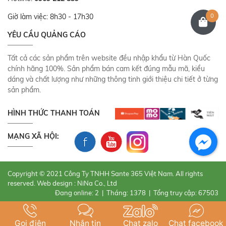
0
Giờ làm việc: 8h30 - 17h30
YÊU CẦU QUẢNG CÁO
Tất cả các sản phẩm trên website đều nhập khẩu từ Hàn Quốc
chính hãng 100%. Sản phẩm bán cam kết đúng mẫu mã, kiểu
dáng và chất lượng như những thông tinh giới thiệu chi tiết ở từng
sản phẩm.
HÌNH THỨC THANH TOÁN
MẠNG XÃ HỘI:
Copyright © 2021 Công Ty TNHH Sante 365 Việt Nam. All rights
reserved. Web design : NiNa Co., Ltd
Đang online: 2
|
Tháng: 1378
|
Tổng truy cập: 67503
Gọi điện
Nhắn tin
Chat zalo
Chat facebook